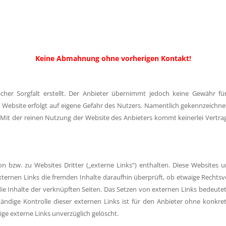
Keine Abmahnung ohne vorherigen Kontakt!
her Sorgfalt erstellt. Der Anbieter übernimmt jedoch keine Gewähr für d
er Website erfolgt auf eigene Gefahr des Nutzers. Namentlich gekennzeichn
 Mit der reinen Nutzung der Website des Anbieters kommt keinerlei Vertr
bzw. zu Websites Dritter („externe Links“) enthalten. Diese Websites un
ternen Links die fremden Inhalte daraufhin überprüft, ob etwaige Rechtsve
die Inhalte der verknüpften Seiten. Das Setzen von externen Links bedeutet 
tändige Kontrolle dieser externen Links ist für den Anbieter ohne konkr
ge externe Links unverzüglich gelöscht.