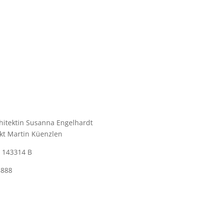
chitektin Susanna Engelhardt
ekt Martin Küenzlen
B 143314 B
5888