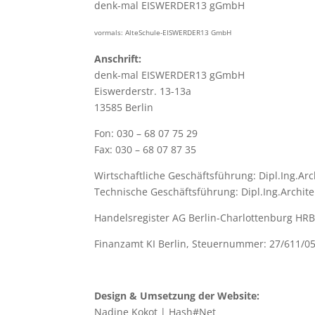
denk-mal EISWERDER13 gGmbH
vormals: AlteSchule-EISWERDER13 GmbH
Anschrift:
denk-mal EISWERDER13 gGmbH
Eiswerderstr. 13-13a
13585 Berlin
Fon: 030 – 68 07 75 29
Fax: 030 – 68 07 87 35
Wirtschaftliche Geschäftsführung: Dipl.Ing.Ar
Technische Geschäftsführung: Dipl.Ing.Archit
Handelsregister AG Berlin-Charlottenburg HR
Finanzamt KI Berlin, Steuernummer: 27/611/0
Design & Umsetzung der Website:
Nadine Kokot | Hash#Net