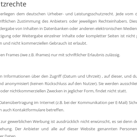
tzrechte
unterliegen dem deutschen Urheber- und Leistungsschutzrecht. Jede vom 
ftlichen Zustimmung des Anbieters oder jeweiligen Rechteinhabers. Dies g
dergabe von Inhalten in Datenbanken oder anderen elektronischen Medien 
tigung oder Weitergabe einzelner Inhalte oder kompletter Seiten ist nicht 
n und nicht kommerziellen Gebrauch ist erlaubt.
 Frames (iwe z.B. iframes) nur mit schriftlicher Erlaubnis zulässig.
 Informationen über den Zugriff (Datum und Uhrzeit) , auf dieser, und du
 anonymisiert (keinen Rückschluss auf den Nutzer). Sie werden ausschließl
oder nichtkommerziellen Zwecken in jeglicher Form, findet nicht statt.
e Datenübertragung im Internet (z.B. bei der Kommunikation per E-Mail) Sic
nn auch Kontaktformulare betreffen.
 gewerblichen Werbung ist ausdrücklich nicht erwünscht, es sei denn der A
eziehung. Der Anbieter und alle auf dieser Website genannten Persone
er Daten.